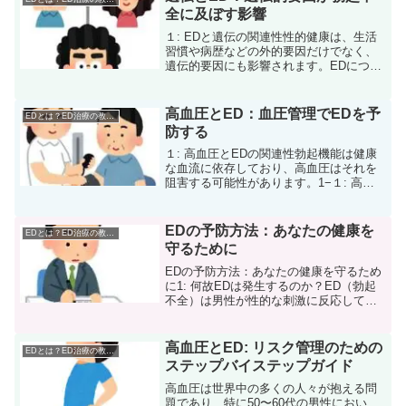
の健康ス...
全に及ぼす影響
１: EDと遺伝の関連性性的健康は、生活
習慣や病歴などの外的要因だけでなく、
遺伝的要因にも影響されます。EDについ
ても遺伝の影響が考えられます。１−１:
EDの発症と遺伝１−１−１: 遺伝子と勃起
機能特定の遺伝子変異は、血管の健康や
高血圧とED：血圧管理でEDを予
EDとは？ED治療の教科書
神経機能...
防する
１: 高血圧とEDの関連性勃起機能は健康
な血流に依存しており、高血圧はそれを
阻害する可能性があります。1−１: 高血
圧がEDを引き起こすメカニズム1−1−１:
血管の健康高血圧は血管を硬化させ、血
流を阻害します。これにより、ペニスへ
EDの予防方法：あなたの健康を
EDとは？ED治療の教科書
の血流が...
守るために
EDの予防方法：あなたの健康を守るため
に1: 何故EDは発生するのか？ED（勃起
不全）は男性が性的な刺激に反応して十
分な勃起を得ることが難しい状態を指し
ます。年齢とともに発生する可能性は高
まりますが、必ずしも年齢が原因とは限
高血圧とED: リスク管理のための
EDとは？ED治療の教科書
りません。ライフ...
ステップバイステップガイド
高血圧は世界中の多くの人々が抱える問
題であり、特に50〜60代の男性におい