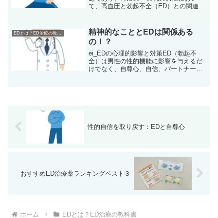
て、高血圧と勃起不全（ED）との関連が
指摘されています。本ブログでは、高血
圧がEDに与える影響と、それを予防・管
理するための具体的なステップを解説し
精神的なこととEDは関係ある
EDとは？ED治療の教科書
ます。１: 高血圧...
の！？
ei_EDの心理的影響と対策ED（勃起不
全）は男性の性的機能に影響を与えるだ
けでなく、自尊心、自信、パートナーシ
ップにも影響を及ぼす可能性がありま
す。この記事では、EDの心理的影響と対
策について解説します。1EDの心理的影
響の理解EDが引き...
性的自信を取り戻す：EDと自尊心
おすすめED治療薬ランキングベスト３
ホーム
EDとは？ED治療の教科書