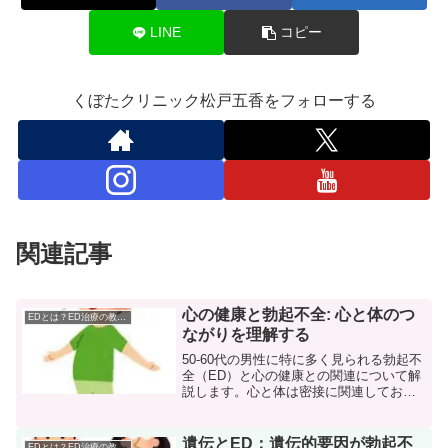
LINE
コピー
くぼたクリニック松戸五香をフォローする
関連記事
心の健康と勃起不全: 心と体のつ
EDとは？ED治療の教科書
ながりを理解する
50-60代の男性に特に多く見られる勃起不
全（ED）と心の健康との関連について解
説します。心と体は密接に関連してお
り、この関係性を理解することで、EDの
効果的な治療が可能になります。１: 心の
健康とは何か1−１: 精神的ストレスと心
遺伝とED：遺伝的要因が勃起不
EDとは？ED治療の教科書