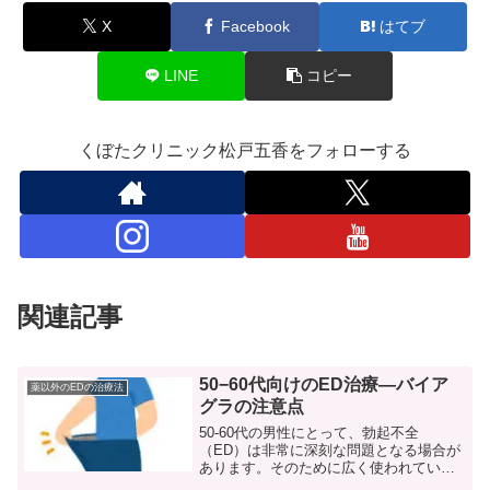
X
Facebook
はてブ
LINE
コピー
くぼたクリニック松戸五香をフォローする
関連記事
50−60代向けのED治療—バイア
薬以外のEDの治療法
グラの注意点
50-60代の男性にとって、勃起不全
（ED）は非常に深刻な問題となる場合が
あります。そのために広く使われている
ED治療薬の一つがバイアグラです。この