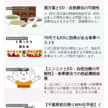
記事では、バイアグラの使用に関する注
意点を詳細に解説します。１: バイアグラ
漢方薬とED：自然療法の可能性
薬以外のEDの治療法
とは何か1−１:...
１: EDと漢方薬の関連性勃起不全（ED）
は多くの男性が抱える問題であり、その
治療法はさまざまです。薬物療法からカ
ウンセリング、手術に至るまで様々な選
択肢がありますが、一部の患者さんは自
然療法に興味を持つかもしれません。特
に、日本では古くか...
70代でもEDに効果がある食事ベ
薬以外のEDの治療法
スト5
くぼた院長70代の男性において、勃起不
全（ED）の症状を改善する可能性がある
食事をランキング形式で紹介します。年
齢に関わらず、適切な栄養摂取は全体的
な健康維持と特定の症状の改善に寄与し
ます。第5位: オリーブオイルオリーブオ
【ニンニクとED：自然治療の可
薬以外のEDの治療法
イルは、70代の...
能性】- 食事療法での勃起機能改
善
１. はじめに：ニンニクと健康への影響食
事は私たちの健康に大きな影響を与えま
す。特にニンニクは、古くからその健康
効果が認識されており、血流改善、免疫
力向上、抗酸化作用などが注目されてい
ます。1−１. ニンニクとED（勃起不全）
【千葉県初日帰りWAVE手術】く
薬以外のEDの治療法
EDは血管の健...