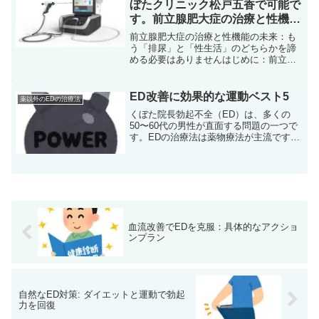
ぼたクリニック松戸五香で可能で
す。前立腺肥大症の治療と性機能
の未来：もう「排尿」と「性生
前立腺肥大症の治療と性機能の未来：も
活」のどちらかを諦める必要はあ
う「排尿」と「性生活」のどちらかを諦
める必要はありませんはじめに：前立腺
りません
肥大症治療における、語られることの少
ない恐怖多くの男性が年齢を重ねるにつ
れて直面する前立腺肥大症（BPH）。夜
ED改善に効果的な運動ベスト5
薬以外のEDの治療法
中に何度もトイレに起き...
くぼた院長勃起不全（ED）は、多くの
50〜60代の男性が直面する問題の一つで
す。EDの治療法は薬物療法が主流です
が、運動も非常に効果的な改善方法とさ
れています。この記事では、ED改善に効
果的な運動トップ5をご紹介します第5
位：ウォーキングウ...
血流改善でEDを克服：具体的なアクショ
ンプラン
自然なED対策: ダイエットと運動で勃起
力を回復