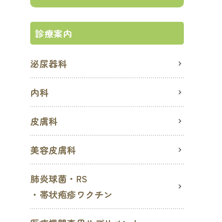
診療案内
泌尿器科
内科
皮膚科
美容皮膚科
肺炎球菌・RS
・帯状疱疹ワクチン