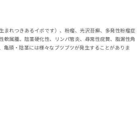
生まれつきあるイボです）、粉瘤、光沢苔癬、多発性粉瘤症
性軟属腫、陰茎硬化性、リンパ管炎、尋常性疣贅、脂漏性角
、亀頭・陰茎には様々なブツブツが発生することがありま