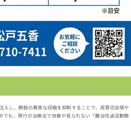
注入し、膀胱の異常な収縮を抑制することで、尿意切迫感や
中でも、現行の治療法で改善が見られない「難治性過活動膀