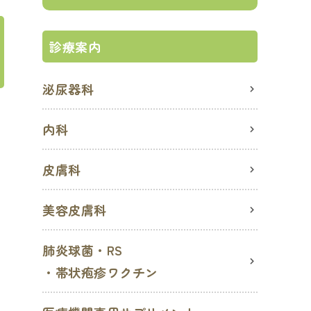
診療案内
泌尿器科
内科
皮膚科
美容皮膚科
肺炎球菌・RS
・帯状疱疹ワクチン