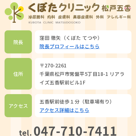
窪田 徹矢（くぼた てつや）
院長
院長プロフィールはこちら
〒270-2261
住所
千葉県松戸市常盤平5丁目18-1 リアラ
イズ五香駅前ビル1F
五香駅前徒歩１分（駐車場有り）
アクセス
アクセス詳細はこちら
047-710-7411
tel.