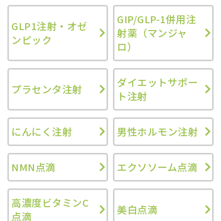
GIP/GLP-1併用注
GLP1注射・オゼ
射薬（マンジャ
ンピック
ロ）
ダイエットサポー
プラセンタ注射
ト注射
にんにく注射
男性ホルモン注射
NMN点滴
エクソソーム点滴
高濃度ビタミンC
美白点滴
点滴