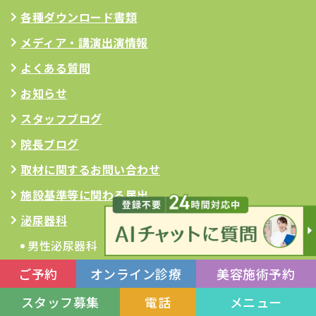
各種ダウンロード書類
メディア・講演出演情報
よくある質問
お知らせ
スタッフブログ
院長ブログ
取材に関するお問い合わせ
施設基準等に関わる届出
泌尿器科
男性泌尿器科
女性泌尿器科
小児泌尿器科
亀頭包皮炎
前立腺がん
前立腺炎
ご予約
オンライン診療
美容施術予約
前立腺肥大症
尿失禁
尿管結石症
スタッフ募集
電話
メニュー