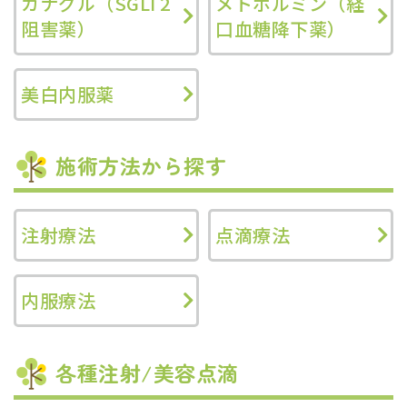
カナグル（SGLT2
メトホルミン（経
阻害薬）
口血糖降下薬）
美白内服薬
施術方法から探す
注射療法
点滴療法
内服療法
各種注射/美容点滴