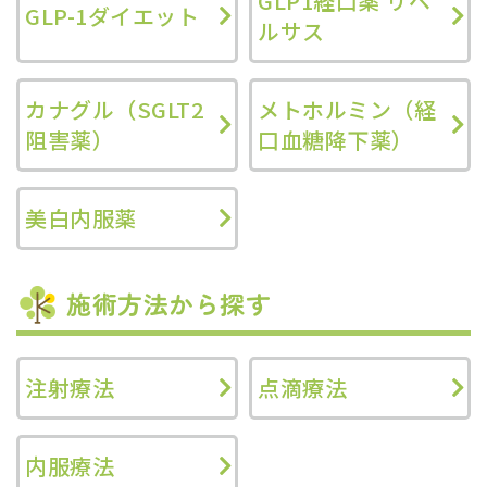
GLP1経口薬 リベ
GLP-1ダイエット
ルサス
カナグル（SGLT2
メトホルミン（経
阻害薬）
口血糖降下薬）
美白内服薬
施術方法から探す
注射療法
点滴療法
内服療法