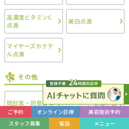
高濃度ビタミンC
美白点滴
点滴
マイヤーズカクテ
ル点滴
その他
医療機関専用サプ
問診票・同意書な
リメント 各種化粧
どのダウンロード
ご予約
オンライン診療
美容施術予約
品
スタッフ募集
電話
メニュー