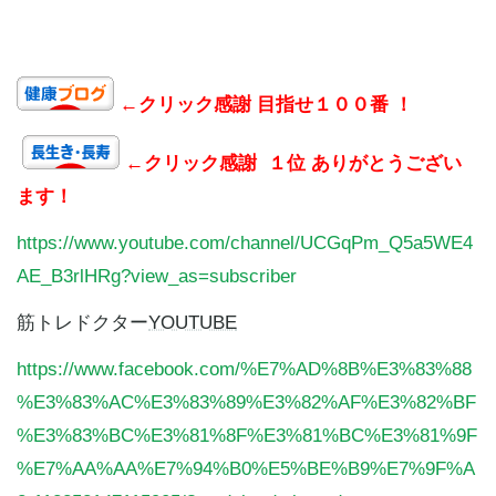
←クリック感謝 目指せ１００番 ！
←クリック感謝 １位 ありがとうござい
ます！
https://www.youtube.com/channel/UCGqPm_Q5a5WE4
AE_B3rlHRg?view_as=subscriber
筋トレドクター
YOUTUBE
https://www.facebook.com/%E7%AD%8B%E3%83%88
%E3%83%AC%E3%83%89%E3%82%AF%E3%82%BF
%E3%83%BC%E3%81%8F%E3%81%BC%E3%81%9F
%E7%AA%AA%E7%94%B0%E5%BE%B9%E7%9F%A