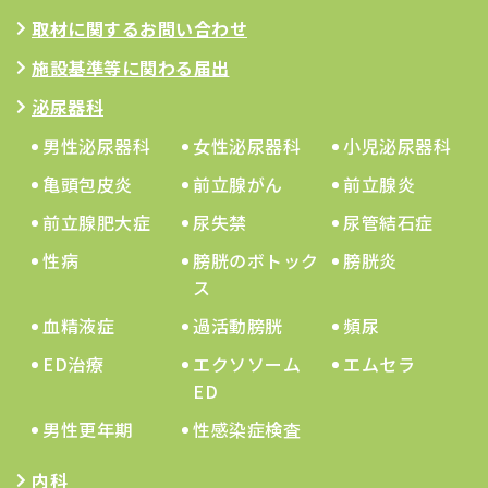
取材に関するお問い合わせ
施設基準等に関わる届出
泌尿器科
男性泌尿器科
女性泌尿器科
小児泌尿器科
亀頭包皮炎
前立腺がん
前立腺炎
前立腺肥大症
尿失禁
尿管結石症
性病
膀胱のボトック
膀胱炎
ス
血精液症
過活動膀胱
頻尿
ED治療
エクソソーム
エムセラ
ED
男性更年期
性感染症検査
内科