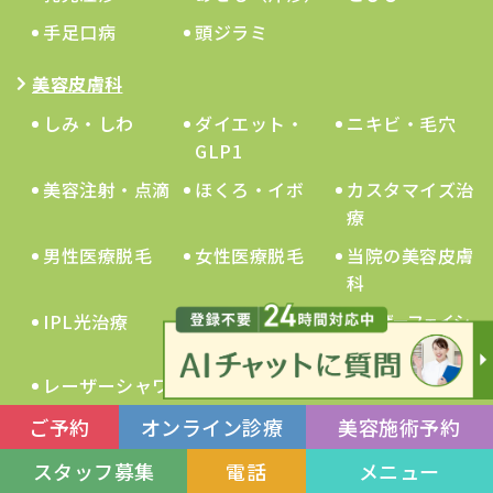
手足口病
頭ジラミ
美容皮膚科
しみ・しわ
ダイエット・
ニキビ・毛穴
GLP1
美容注射・点滴
ほくろ・イボ
カスタマイズ治
療
男性医療脱毛
女性医療脱毛
当院の美容皮膚
科
IPL光治療
トライビーム
レーザーフェイシ
ャル
レーザーシャワ
CO2レーザー
リフトアップレー
ー
ザー
ご予約
オンライン診療
美容施術予約
ダーマペン4
マッサージピー
ヴェルベッドスキ
スタッフ募集
電話
メニュー
ル
ン