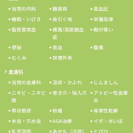
当院の内科
糖尿病
高血圧
睡眠・いびき
長引く咳
栄養指導
脂質異常症
痛風/高尿酸血
胸が痛い
症
便秘
貧血
腹痛
むくみ
禁煙外来
皮膚科
当院の皮膚科
湿疹・かぶれ
じんましん
ニキビ・ニキビ
巻き爪・陥入爪
アトピー性皮膚
跡
炎
帯状疱疹
粉瘤
尋常性乾癬
水虫・爪水虫
AGA治療
イボ・水いぼ
乳児湿疹
あせも（汗疹）
とびひ