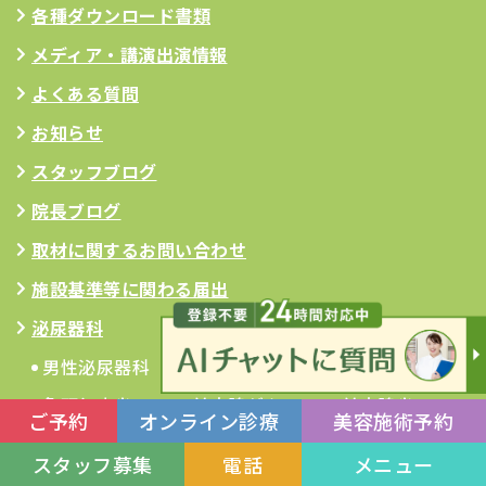
各種ダウンロード書類
メディア・講演出演情報
よくある質問
お知らせ
スタッフブログ
院長ブログ
取材に関するお問い合わせ
施設基準等に関わる届出
泌尿器科
男性泌尿器科
女性泌尿器科
小児泌尿器科
亀頭包皮炎
前立腺がん
前立腺炎
ご予約
オンライン診療
美容施術予約
前立腺肥大症
尿失禁
尿管結石症
スタッフ募集
電話
メニュー
性病
膀胱のボトック
膀胱炎