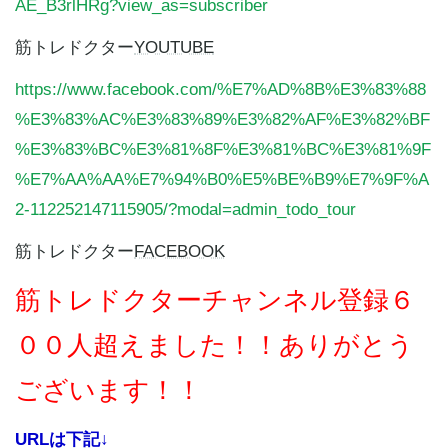
AE_B3rlHRg?view_as=subscriber
筋トレドクター
YOUTUBE
https://www.facebook.com/%E7%AD%8B%E3%83%88
%E3%83%AC%E3%83%89%E3%82%AF%E3%82%BF
%E3%83%BC%E3%81%8F%E3%81%BC%E3%81%9F
%E7%AA%AA%E7%94%B0%E5%BE%B9%E7%9F%A
2-112252147115905/?modal=admin_todo_tour
筋トレドクター
FACEBOOK
筋トレドクターチャンネル登録６
００
人超えました！！ありがとう
ございます！！
URLは下記↓