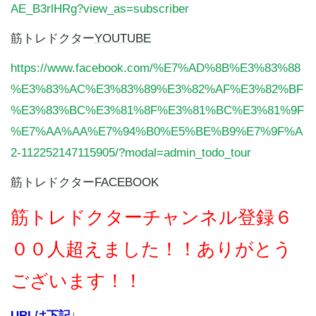
AE_B3rlHRg?view_as=subscriber
筋トレドクター
YOUTUBE
https://www.facebook.com/%E7%AD%8B%E3%83%88
%E3%83%AC%E3%83%89%E3%82%AF%E3%82%BF
%E3%83%BC%E3%81%8F%E3%81%BC%E3%81%9F
%E7%AA%AA%E7%94%B0%E5%BE%B9%E7%9F%A
2-112252147115905/?modal=admin_todo_tour
筋トレドクター
FACEBOOK
筋トレドクターチャンネル登録６
００
人超えました！！ありがとう
ございます！！
URLは下記↓