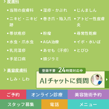
皮膚科
当院の皮膚科
湿疹・かぶれ
じんましん
ニキビ・ニキビ
巻き爪・陥入爪
アトピー性皮膚
跡
炎
帯状疱疹
粉瘤
尋常性乾癬
水虫・爪水虫
AGA治療
イボ・水いぼ
乳児湿疹
あせも（汗疹）
とびひ
手足口病
頭ジラミ
美容皮膚科
しみ・しわ
ダイエット・
ニキビ・毛穴
GLP1
美容注射・点滴
ほくろ・イボ
カスタマイズ治
ご予約
オンライン診療
美容施術予約
療
スタッフ募集
電話
メニュー
男性医療脱毛
女性医療脱毛
当院の美容皮膚