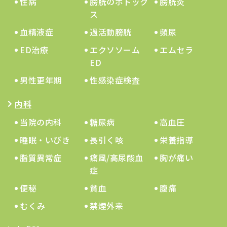
性病
膀胱のボトック
膀胱炎
ス
血精液症
過活動膀胱
頻尿
ED治療
エクソソーム
エムセラ
ED
男性更年期
性感染症検査
内科
当院の内科
糖尿病
高血圧
睡眠・いびき
長引く咳
栄養指導
脂質異常症
痛風/高尿酸血
胸が痛い
症
便秘
貧血
腹痛
むくみ
禁煙外来