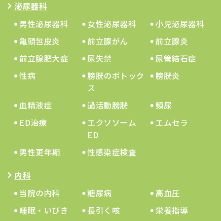
泌尿器科
男性泌尿器科
女性泌尿器科
小児泌尿器科
亀頭包皮炎
前立腺がん
前立腺炎
前立腺肥大症
尿失禁
尿管結石症
性病
膀胱のボトック
膀胱炎
ス
血精液症
過活動膀胱
頻尿
ED治療
エクソソーム
エムセラ
ED
男性更年期
性感染症検査
内科
当院の内科
糖尿病
高血圧
睡眠・いびき
長引く咳
栄養指導