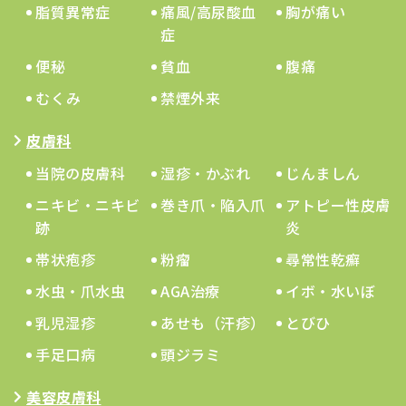
脂質異常症
痛風/高尿酸血
胸が痛い
症
便秘
貧血
腹痛
むくみ
禁煙外来
皮膚科
当院の皮膚科
湿疹・かぶれ
じんましん
ニキビ・ニキビ
巻き爪・陥入爪
アトピー性皮膚
跡
炎
帯状疱疹
粉瘤
尋常性乾癬
水虫・爪水虫
AGA治療
イボ・水いぼ
乳児湿疹
あせも（汗疹）
とびひ
手足口病
頭ジラミ
美容皮膚科