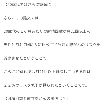
【
40
歳代ではさらに顕著に！】
さらにこの論文では
20
歳代の１ヶ月あたりの射精回数が月
21
回以上の
男性と月
4−7
回に人に比べて
19
％前立腺がんのリスクを
減少させたということで
さらに
40
歳代では月
21
回以上射精している男性は
２２％のリスク低下が見られたといくことです。
【射精回数と前立腺がんの関係は？】