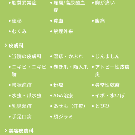
脂質異常症
痛風/高尿酸血
胸が痛い
症
便秘
貧血
腹痛
むくみ
禁煙外来
皮膚科
当院の皮膚科
湿疹・かぶれ
じんましん
ニキビ・ニキビ
巻き爪・陥入爪
アトピー性皮膚
跡
炎
帯状疱疹
粉瘤
尋常性乾癬
水虫・爪水虫
AGA治療
イボ・水いぼ
乳児湿疹
あせも（汗疹）
とびひ
手足口病
頭ジラミ
美容皮膚科