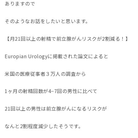
ありますので
そのようなお話をしたいと思います。
【月
21
回以上の射精で前立腺がんリスクが
2
割減る！】
Europian Urology
に掲載された論文によると
米国の医療従事者３万人の調査から
1
ヶ月の射精回数が
4−7
回の男性に比べて
21
回以上の男性は前立腺がんになるリスクが
なんと
2
割程度減少したそうです。