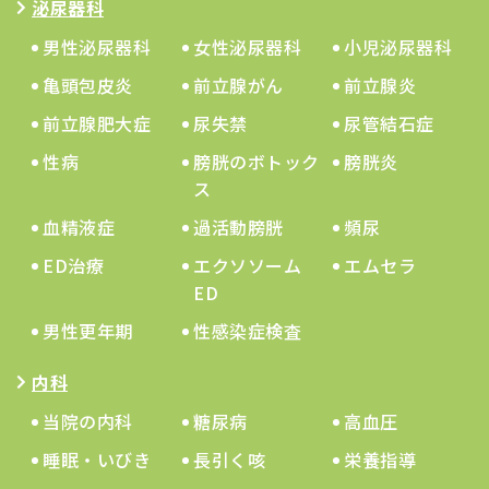
泌尿器科
男性泌尿器科
女性泌尿器科
小児泌尿器科
亀頭包皮炎
前立腺がん
前立腺炎
前立腺肥大症
尿失禁
尿管結石症
性病
膀胱のボトック
膀胱炎
ス
血精液症
過活動膀胱
頻尿
ED治療
エクソソーム
エムセラ
ED
男性更年期
性感染症検査
内科
当院の内科
糖尿病
高血圧
睡眠・いびき
長引く咳
栄養指導