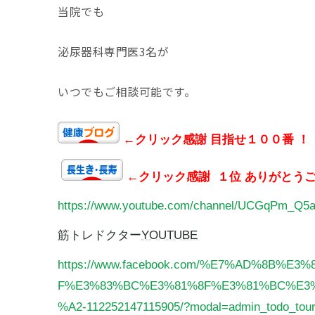
当院でも
泌尿器科専門医
3
名が
いつでもご相談可能です。
←クリック感謝 目指せ１００番 ！
←クリック感謝 １位 ありがとう
https://www.youtube.com/channel/UCGqPm_Q5
筋トレドクター
YOUTUBE
https://www.facebook.com/%E7%AD%8B
F%E3%83%BC%E3%81%8F%E3%81%BC%E3
%A2-112252147115905/?modal=admin_todo_tou