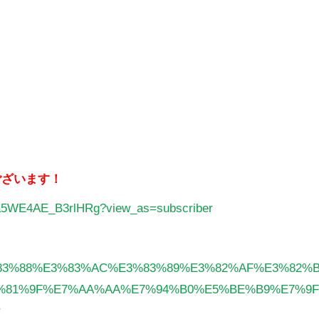
ございます！
a5WE4AE_B3rlHRg?view_as=subscriber
%E3%83%88%E3%83%AC%E3%83%89%E3%82%AF%E3%82%
%81%9F%E7%AA%AA%E7%94%B0%E5%BE%B9%E7%9F
r