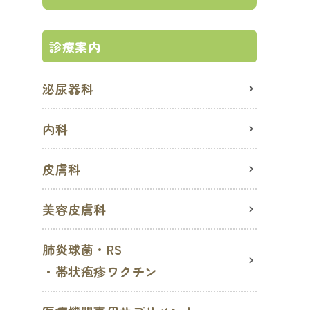
診療案内
泌尿器科
内科
皮膚科
美容皮膚科
肺炎球菌・RS
・帯状疱疹ワクチン