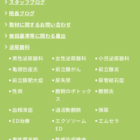
スタッフブログ
院長ブログ
取材に関するお問い合わせ
施設基準等に関わる届出
泌尿器科
男性泌尿器科
女性泌尿器科
小児泌尿器科
亀頭包皮炎
前立腺がん
前立腺炎
前立腺肥大症
尿失禁
尿管結石症
性病
膀胱のボトック
膀胱炎
ス
血精液症
過活動膀胱
頻尿
ED治療
エクソソーム
エムセラ
ED
男性更年期
性感染症検査