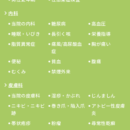
内科
当院の内科
糖尿病
高血圧
睡眠・いびき
長引く咳
栄養指導
脂質異常症
痛風/高尿酸血
胸が痛い
症
便秘
貧血
腹痛
むくみ
禁煙外来
皮膚科
当院の皮膚科
湿疹・かぶれ
じんましん
ニキビ・ニキビ
巻き爪・陥入爪
アトピー性皮膚
跡
炎
帯状疱疹
粉瘤
尋常性乾癬