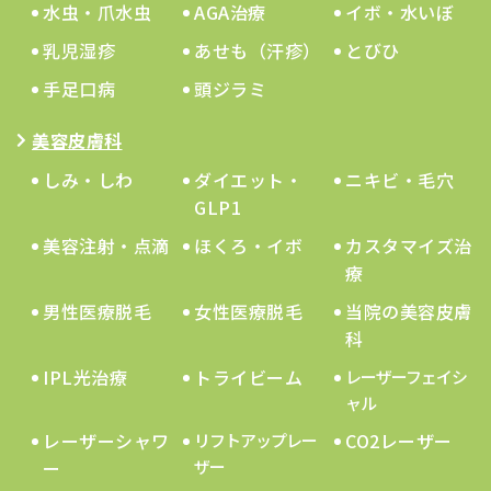
水虫・爪水虫
AGA治療
イボ・水いぼ
乳児湿疹
あせも（汗疹）
とびひ
手足口病
頭ジラミ
美容皮膚科
しみ・しわ
ダイエット・
ニキビ・毛穴
GLP1
美容注射・点滴
ほくろ・イボ
カスタマイズ治
療
男性医療脱毛
女性医療脱毛
当院の美容皮膚
科
IPL光治療
トライビーム
レーザーフェイシ
ャル
レーザーシャワ
CO2レーザー
リフトアップレー
ー
ザー