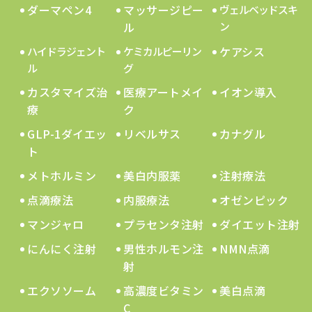
ダーマペン4
マッサージピー
ヴェルベッドスキ
ル
ン
ケアシス
ハイドラジェント
ケミカルピーリン
ル
グ
カスタマイズ治
医療アートメイ
イオン導入
療
ク
GLP-1ダイエッ
リベルサス
カナグル
ト
メトホルミン
美白内服薬
注射療法
点滴療法
内服療法
オゼンピック
マンジャロ
プラセンタ注射
ダイエット注射
にんにく注射
男性ホルモン注
NMN点滴
射
エクソソーム
高濃度ビタミン
美白点滴
C