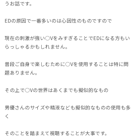
うお話です。
ED
の原因で一番多いのは心因性のものですので
現在の刺激が強い○
V
をみすぎることで
ED
になる方もい
らっしゃるかもしれません。
普段ご自身で楽しむために○
V
を使用することは特に問
題ありません。
その上で○
V
の世界はあくまでも擬似的なもの
男優さんのサイズや精液なども擬似的なものの使用も多
く
そのことを踏まえて視聴することが大事です。