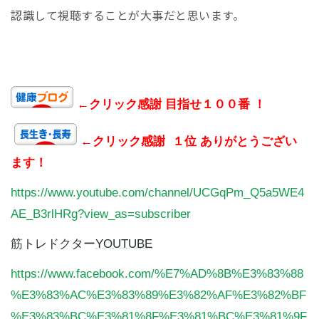
認識して視聴することが大事だと思います。
←クリック感謝 目指せ１００番 ！
←クリック感謝 １位 ありがとうござい
ます！
https://www.youtube.com/channel/UCGqPm_Q5a5WE4
AE_B3rlHRg?view_as=subscriber
筋トレドクター
YOUTUBE
https://www.facebook.com/%E7%AD%8B%E3%83%88
%E3%83%AC%E3%83%89%E3%82%AF%E3%82%BF
%E3%83%BC%E3%81%8F%E3%81%BC%E3%81%9F