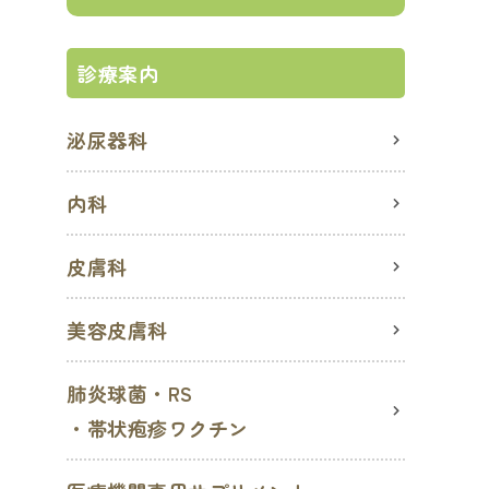
診療案内
泌尿器科
内科
皮膚科
美容皮膚科
肺炎球菌・RS
・帯状疱疹ワクチン