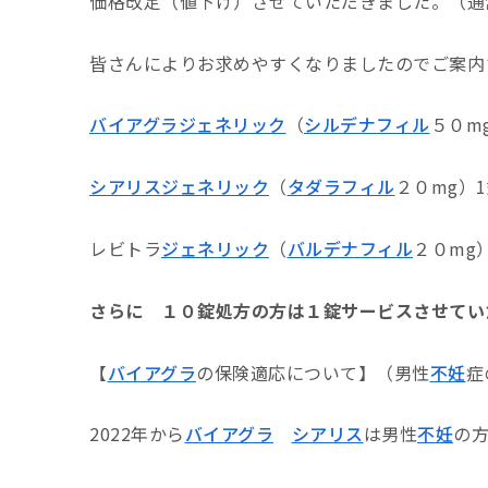
価格改定（値下げ）させていただきました。（通
皆さんによりお求めやすくなりましたのでご案内
バイアグラ
ジェネリック
（
シルデナフィル
５０mg
シアリス
ジェネリック
（
タダラフィル
２０mg）1
レビトラ
ジェネリック
（
バルデナフィル
２０mg）
さらに １０錠処方の方は１錠サービスさせてい
【
バイアグラ
の保険適応について】（男性
不妊
症
2022年から
バイアグラ
シアリス
は男性
不妊
の