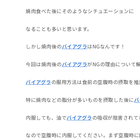
焼肉食べた後にそのようなシチュエーションに
なることも多いと思います。
しかし焼肉後の
バイアグラ
は
NG
なんです！
今回は焼肉後の
バイアグラ
が
NG
の理由について
バイアグラ
の服用方法は食前の空腹時の摂取を推
特に焼肉などの脂分が多いものを摂取した後に
バ
内服しても、油で
バイアグラ
の吸収が阻害されて
なので空腹時に内服してください。まず空腹時に