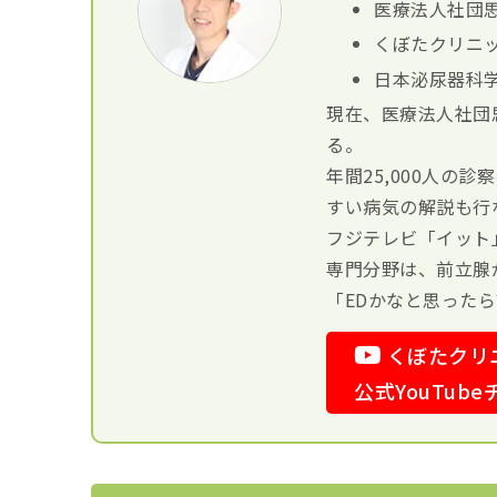
医療法人社団思
くぼたクリニッ
日本泌尿器科
現在、医療法人社団
る。
年間25,000人の
すい病気の解説も行
フジテレビ「イット
専門分野は、前立腺
「EDかなと思った
くぼたクリ
公式YouTub