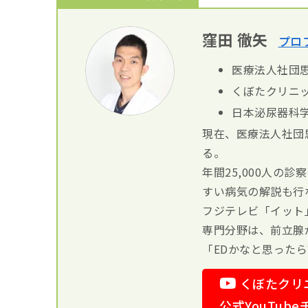
窪田 徹矢
プロ
医療法人社団思
くぼたクリニッ
日本泌尿器科
現在、医療法人社団
る。
年間25,000人の
すい病気の解説も行
フジテレビ「イット
専門分野は、前立腺
「EDかなと思った
くぼたクリ
公式YouTub