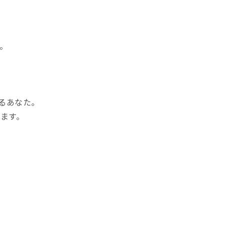
。
。
るあなた。
います。