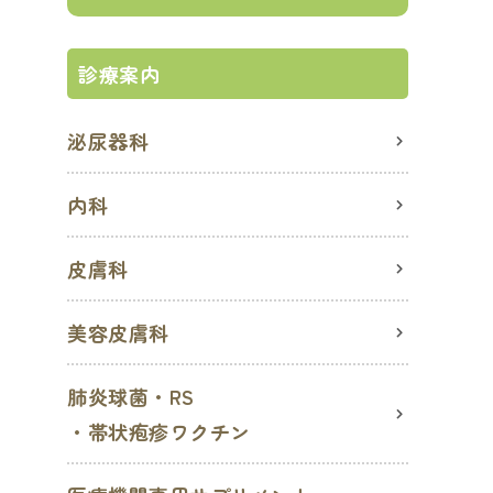
診療案内
泌尿器科
内科
皮膚科
美容皮膚科
肺炎球菌・RS
・帯状疱疹ワクチン