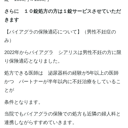
さらに １０錠処方の方は１錠サービスさせていただ
きます
【
バイアグラ
の保険適応について】（男性
不妊
症の
み）
2022年から
バイアグラ
シアリス
は男性
不妊
の方に限
り保険適応となりました。
処方できる医師は
泌尿器科
の経験が5年以上の医師
かつ パートナーが半年以内に
不妊
治療をしているこ
とが
条件となります。
当院でも
バイアグラ
の保険での処方も近隣の婦人科と
連携しながらすすめていきます。