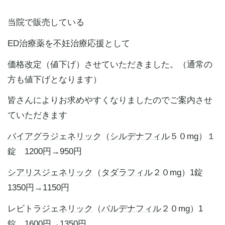
当院で販売している
ED治療薬を
不妊
治療応援として
価格改定（値下げ）させていただきました。（通常の
方も値下げとなります）
皆さんによりお求めやすくなりましたのでご案内させ
ていただきます
バイアグラ
ジェネリック
（
シルデナフィル
５０mg）１
錠 1200円→950円
シアリス
ジェネリック
（
タダラフィル
２０mg）1錠
1350円→1150円
レビトラ
ジェネリック
（
バルデナフィル
２０mg）1
錠 1600円→1350円