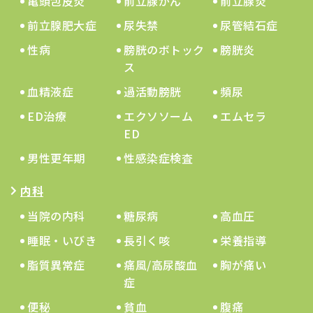
亀頭包皮炎
前立腺がん
前立腺炎
前立腺肥大症
尿失禁
尿管結石症
性病
膀胱のボトック
膀胱炎
ス
血精液症
過活動膀胱
頻尿
ED治療
エクソソーム
エムセラ
ED
男性更年期
性感染症検査
内科
当院の内科
糖尿病
高血圧
睡眠・いびき
長引く咳
栄養指導
脂質異常症
痛風/高尿酸血
胸が痛い
症
便秘
貧血
腹痛