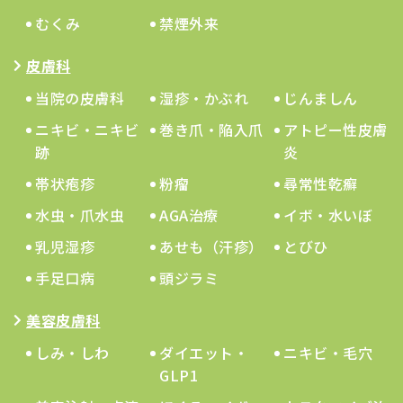
むくみ
禁煙外来
皮膚科
当院の皮膚科
湿疹・かぶれ
じんましん
ニキビ・ニキビ
巻き爪・陥入爪
アトピー性皮膚
跡
炎
帯状疱疹
粉瘤
尋常性乾癬
水虫・爪水虫
AGA治療
イボ・水いぼ
乳児湿疹
あせも（汗疹）
とびひ
手足口病
頭ジラミ
美容皮膚科
しみ・しわ
ダイエット・
ニキビ・毛穴
GLP1