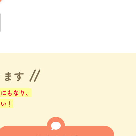
きます
止にもなり、
さい！