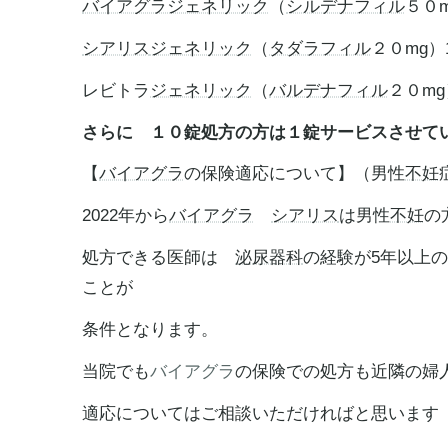
バイアグラ
ジェネリック
（
シルデナフィル
５０m
シアリス
ジェネリック
（
タダラフィル
２０mg）1
レビトラ
ジェネリック
（
バルデナフィル
２０mg
さらに １０錠処方の方は１錠サービスさせて
【
バイアグラ
の保険適応について】（男性
不妊
2022年から
バイアグラ
シアリス
は男性
不妊
の
処方できる医師は
泌尿器科
の経験が5年以上
ことが
条件となります。
当院でも
バイアグラ
の保険での処方も近隣の婦
適応についてはご相談いただければと思います