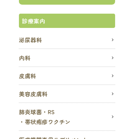
診療案内
泌尿器科
内科
皮膚科
美容皮膚科
肺炎球菌・RS
・帯状疱疹ワクチン