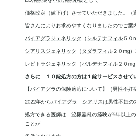
ED治療薬を
不妊
治療応援として
価格改定（値下げ）させていただきました。（
皆さんによりお求めやすくなりましたのでご案
バイアグラ
ジェネリック
（
シルデナフィル
５０m
シアリス
ジェネリック
（
タダラフィル
２０mg）1
レビトラ
ジェネリック
（
バルデナフィル
２０mg
さらに １０錠処方の方は１錠サービスさせて
【
バイアグラ
の保険適応について】（男性
不妊
2022年から
バイアグラ
シアリス
は男性
不妊
の
処方できる医師は
泌尿器科
の経験が5年以上
ことが