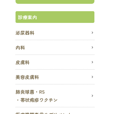
診療案内
泌尿器科
内科
皮膚科
美容皮膚科
肺炎球菌・RS
・帯状疱疹ワクチン