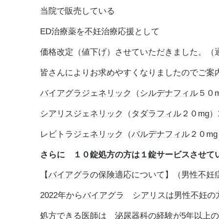
当院で販売している
ED治療薬を
不妊
治療応援として
価格改定（値下げ）させていただきました。（
皆さんによりお求めやすくなりましたのでご案
バイアグラ
ジェネリック
（
シルデナフィル
５０m
シアリス
ジェネリック
（
タダラフィル
２０mg）1
レビトラ
ジェネリック
（
バルデナフィル
２０mg
さらに １０錠処方の方は１錠サービスさせて
【
バイアグラ
の保険適応について】（男性
不妊
2022年から
バイアグラ
シアリス
は男性
不妊
の
処方できる医師は
泌尿器科
の経験が5年以上