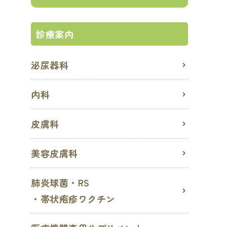
診療案内
泌尿器科
内科
皮膚科
美容皮膚科
肺炎球菌・RS
・帯状疱疹ワクチン