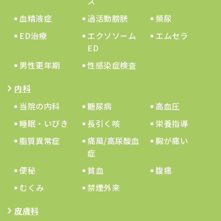
ス
血精液症
過活動膀胱
頻尿
ED治療
エクソソーム
エムセラ
ED
男性更年期
性感染症検査
内科
当院の内科
糖尿病
高血圧
睡眠・いびき
長引く咳
栄養指導
脂質異常症
痛風/高尿酸血
胸が痛い
症
便秘
貧血
腹痛
むくみ
禁煙外来
皮膚科