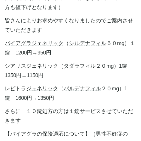
方も値下げとなります）
皆さんによりお求めやすくなりましたのでご案内させ
ていただきます
バイアグラ
ジェネリック
（
シルデナフィル
５０mg）１
錠 1200円→950円
シアリス
ジェネリック
（
タダラフィル
２０mg）1錠
1350円→1150円
レビトラ
ジェネリック
（
バルデナフィル
２０mg）1
錠 1600円→1350円
さらに １０錠処方の方は１錠サービスさせていただ
きます
【
バイアグラ
の保険適応について】（男性
不妊
症の