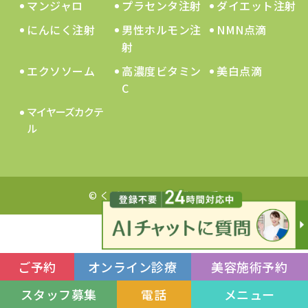
マンジャロ
プラセンタ注射
ダイエット注射
にんにく注射
男性ホルモン注
NMN点滴
射
エクソソーム
高濃度ビタミン
美白点滴
C
マイヤーズカクテ
ル
© くぼたクリニック松戸五香
ご予約
オンライン診療
美容施術予約
スタッフ募集
電話
メニュー