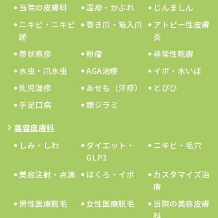
当院の皮膚科
湿疹・かぶれ
じんましん
ニキビ・ニキビ
巻き爪・陥入爪
アトピー性皮膚
跡
炎
帯状疱疹
粉瘤
尋常性乾癬
水虫・爪水虫
AGA治療
イボ・水いぼ
乳児湿疹
あせも（汗疹）
とびひ
手足口病
頭ジラミ
美容皮膚科
しみ・しわ
ダイエット・
ニキビ・毛穴
GLP1
美容注射・点滴
ほくろ・イボ
カスタマイズ治
療
男性医療脱毛
女性医療脱毛
当院の美容皮膚
科