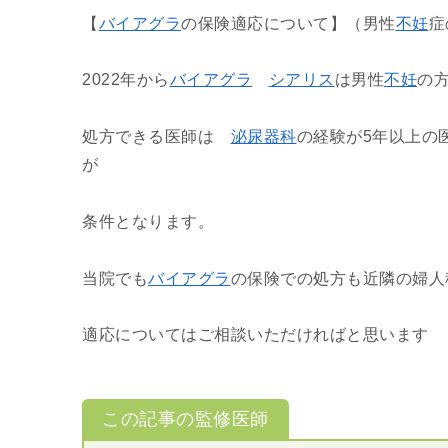
【
バイアグラ
の保険適応について】（男性
不妊
症
2022年から
バイアグラ
シアリス
は男性
不妊
の
処方できる医師は
泌尿器科
の経験が5年以上の
が
条件となります。
当院でも
バイアグラ
の保険での処方も近隣の婦人
適応についてはご相談いただければと思います
この記事の監修医師