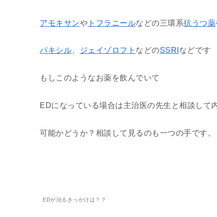
アモキサン
や
トフラニール
などの三環系
抗うつ薬
パキシル
、
ジェイゾロフト
などの
SSRI
などです
もしこのようなお薬を飲んでいて
EDになっている場合は主治医の先生と相談して
可能かどうか？相談して見るのも一つの手です。
EDが治るきっかけは？？