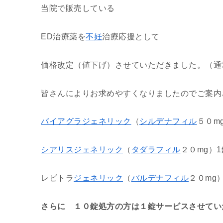
当院で販売している
ED治療薬を
不妊
治療応援として
価格改定（値下げ）させていただきました。（通
皆さんによりお求めやすくなりましたのでご案内
バイアグラ
ジェネリック
（
シルデナフィル
５０m
シアリス
ジェネリック
（
タダラフィル
２０mg）1
レビトラ
ジェネリック
（
バルデナフィル
２０mg）
さらに １０錠処方の方は１錠サービスさせてい