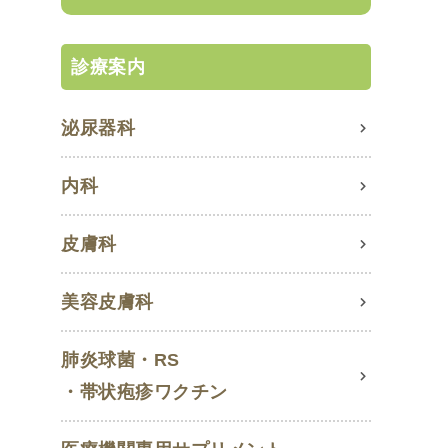
診療案内
泌尿器科
内科
皮膚科
美容皮膚科
肺炎球菌・RS
・帯状疱疹ワクチン