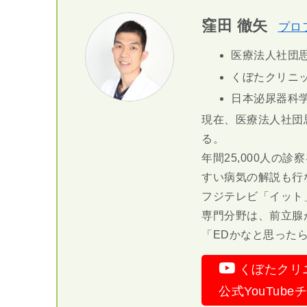
窪田 徹矢
プロ
医療法人社団思
くぼたクリニッ
日本泌尿器科
現在、医療法人社団
る。
年間25,000人の
すい病気の解説も行
フジテレビ「イット
専門分野は、前立腺
「EDかなと思った
くぼたクリ
公式YouTub