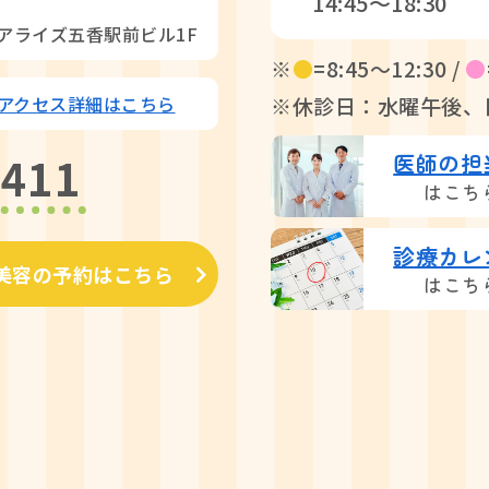
14:45〜18:30
リアライズ五香駅前ビル1F
※
●
=8:45〜12:30 /
●
アクセス詳細はこちら
※休診日：水曜午後、
7411
医師の担
はこち
診療カレ
美容の予約はこちら
はこち