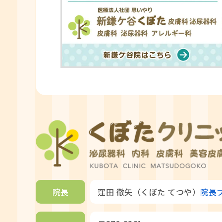
院長
窪田 徹矢（くぼた てつや）
院長