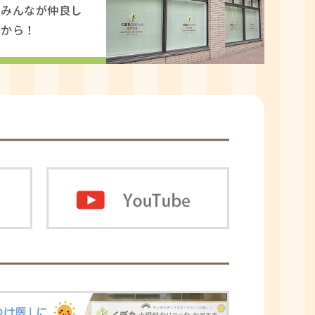
フみんなが仲良し
らから！