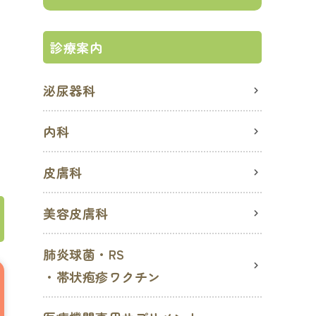
診療案内
泌尿器科
内科
皮膚科
美容皮膚科
肺炎球菌・RS
・帯状疱疹ワクチン