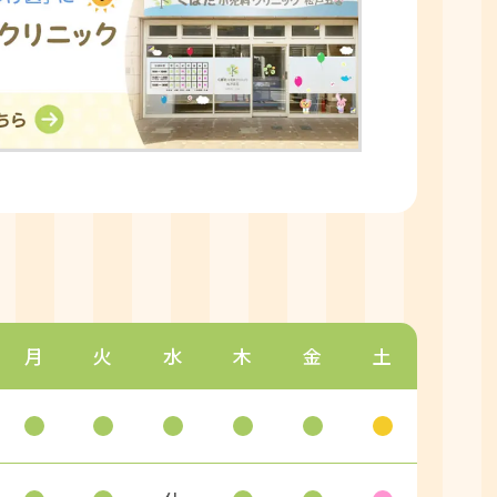
月
火
水
木
金
土