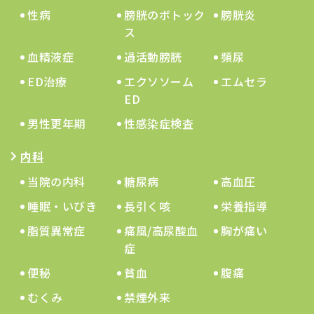
性病
膀胱のボトック
膀胱炎
ス
血精液症
過活動膀胱
頻尿
ED治療
エクソソーム
エムセラ
ED
男性更年期
性感染症検査
内科
当院の内科
糖尿病
高血圧
睡眠・いびき
長引く咳
栄養指導
脂質異常症
痛風/高尿酸血
胸が痛い
症
便秘
貧血
腹痛
むくみ
禁煙外来