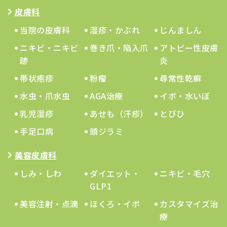
皮膚科
当院の皮膚科
湿疹・かぶれ
じんましん
ニキビ・ニキビ
巻き爪・陥入爪
アトピー性皮膚
跡
炎
帯状疱疹
粉瘤
尋常性乾癬
水虫・爪水虫
AGA治療
イボ・水いぼ
乳児湿疹
あせも（汗疹）
とびひ
手足口病
頭ジラミ
美容皮膚科
しみ・しわ
ダイエット・
ニキビ・毛穴
GLP1
美容注射・点滴
ほくろ・イボ
カスタマイズ治
療