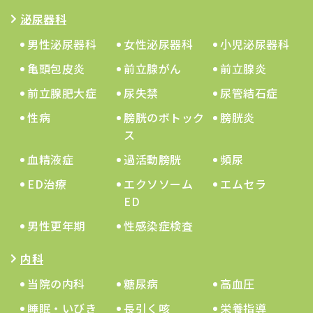
泌尿器科
男性泌尿器科
女性泌尿器科
小児泌尿器科
亀頭包皮炎
前立腺がん
前立腺炎
前立腺肥大症
尿失禁
尿管結石症
性病
膀胱のボトック
膀胱炎
ス
血精液症
過活動膀胱
頻尿
ED治療
エクソソーム
エムセラ
ED
男性更年期
性感染症検査
内科
当院の内科
糖尿病
高血圧
睡眠・いびき
長引く咳
栄養指導