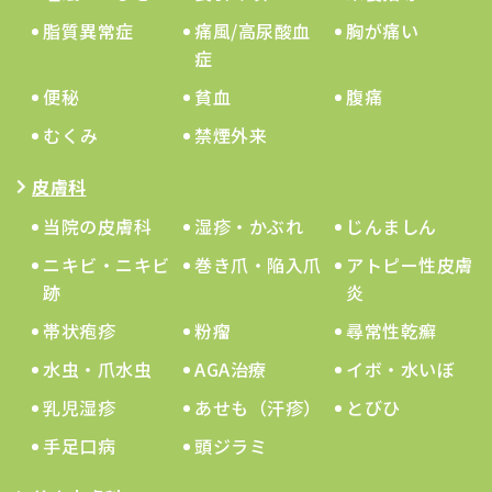
脂質異常症
痛風/高尿酸血
胸が痛い
症
便秘
貧血
腹痛
むくみ
禁煙外来
皮膚科
当院の皮膚科
湿疹・かぶれ
じんましん
ニキビ・ニキビ
巻き爪・陥入爪
アトピー性皮膚
跡
炎
帯状疱疹
粉瘤
尋常性乾癬
水虫・爪水虫
AGA治療
イボ・水いぼ
乳児湿疹
あせも（汗疹）
とびひ
手足口病
頭ジラミ