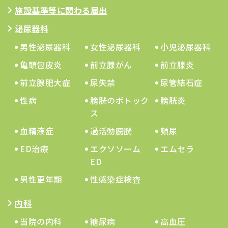
施設基準等に関わる届出
泌尿器科
男性泌尿器科
女性泌尿器科
小児泌尿器科
亀頭包皮炎
前立腺がん
前立腺炎
前立腺肥大症
尿失禁
尿管結石症
性病
膀胱のボトック
膀胱炎
ス
血精液症
過活動膀胱
頻尿
ED治療
エクソソーム
エムセラ
ED
男性更年期
性感染症検査
内科
当院の内科
糖尿病
高血圧