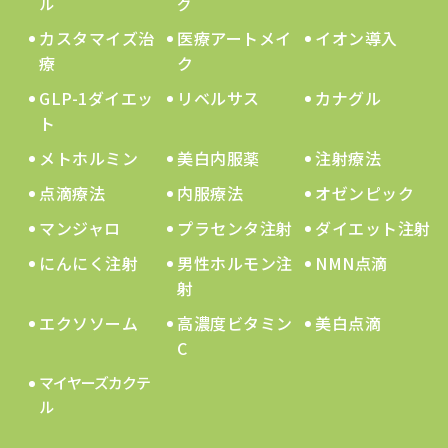
ル
グ
カスタマイズ治
医療アートメイ
イオン導入
療
ク
GLP-1ダイエッ
リベルサス
カナグル
ト
メトホルミン
美白内服薬
注射療法
点滴療法
内服療法
オゼンピック
マンジャロ
プラセンタ注射
ダイエット注射
にんにく注射
男性ホルモン注
NMN点滴
射
エクソソーム
高濃度ビタミン
美白点滴
C
マイヤーズカクテ
ル