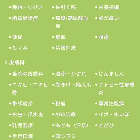
睡眠・いびき
長引く咳
栄養指導
脂質異常症
痛風/高尿酸血
胸が痛い
症
便秘
貧血
腹痛
むくみ
禁煙外来
皮膚科
当院の皮膚科
湿疹・かぶれ
じんましん
ニキビ・ニキビ
巻き爪・陥入爪
アトピー性皮膚
跡
炎
帯状疱疹
粉瘤
尋常性乾癬
水虫・爪水虫
AGA治療
イボ・水いぼ
乳児湿疹
あせも（汗疹）
とびひ
手足口病
頭ジラミ