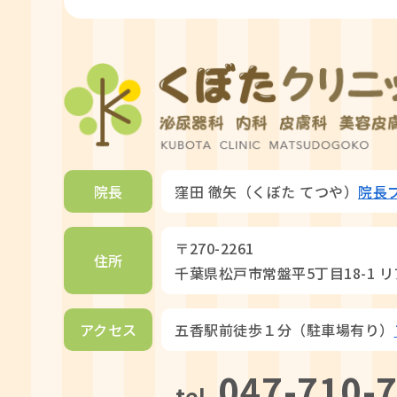
院長
窪田 徹矢（くぼた てつや）
院長
〒270-2261
住所
千葉県松戸市常盤平5丁目18-1 
アクセス
五香駅前徒歩１分（駐車場有り）
047-710-
tel.