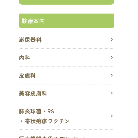
診療案内
泌尿器科
内科
皮膚科
美容皮膚科
肺炎球菌・RS
・帯状疱疹ワクチン