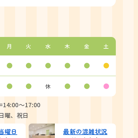
月
火
水
木
金
土
休
=14:00〜17:00
日曜、祝日
当曜日
最新の混雑状況