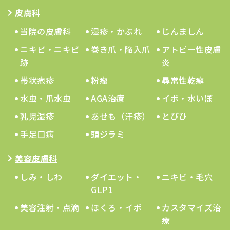
皮膚科
当院の皮膚科
湿疹・かぶれ
じんましん
ニキビ・ニキビ
巻き爪・陥入爪
アトピー性皮膚
跡
炎
帯状疱疹
粉瘤
尋常性乾癬
水虫・爪水虫
AGA治療
イボ・水いぼ
乳児湿疹
あせも（汗疹）
とびひ
手足口病
頭ジラミ
美容皮膚科
しみ・しわ
ダイエット・
ニキビ・毛穴
GLP1
美容注射・点滴
ほくろ・イボ
カスタマイズ治
療