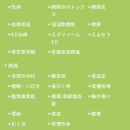
性病
膀胱のボトック
膀胱炎
ス
血精液症
過活動膀胱
頻尿
ED治療
エクソソーム
エムセラ
ED
男性更年期
性感染症検査
内科
当院の内科
糖尿病
高血圧
睡眠・いびき
長引く咳
栄養指導
脂質異常症
痛風/高尿酸血
胸が痛い
症
便秘
貧血
腹痛
むくみ
禁煙外来