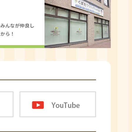
フみんなが仲良し
らから！