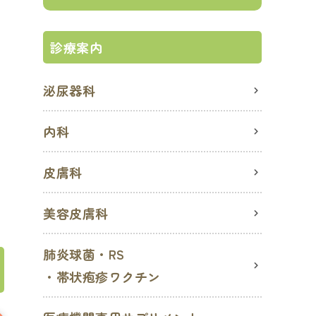
診療案内
泌尿器科
内科
皮膚科
美容皮膚科
肺炎球菌・RS
・帯状疱疹ワクチン