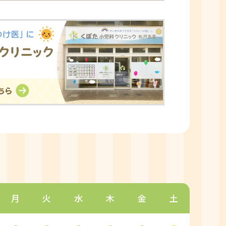
月
火
水
木
金
土