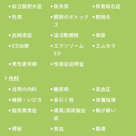
前立腺肥大症
尿失禁
尿管結石症
性病
膀胱のボトック
膀胱炎
ス
血精液症
過活動膀胱
頻尿
ED治療
エクソソーム
エムセラ
ED
男性更年期
性感染症検査
内科
当院の内科
糖尿病
高血圧
睡眠・いびき
長引く咳
栄養指導
脂質異常症
痛風/高尿酸血
胸が痛い
症
便秘
貧血
腹痛