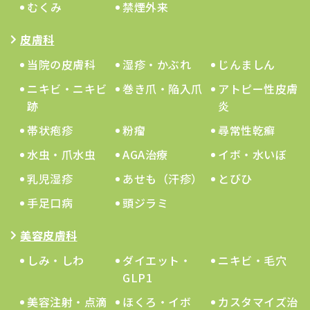
むくみ
禁煙外来
皮膚科
当院の皮膚科
湿疹・かぶれ
じんましん
ニキビ・ニキビ
巻き爪・陥入爪
アトピー性皮膚
跡
炎
帯状疱疹
粉瘤
尋常性乾癬
水虫・爪水虫
AGA治療
イボ・水いぼ
乳児湿疹
あせも（汗疹）
とびひ
手足口病
頭ジラミ
美容皮膚科
しみ・しわ
ダイエット・
ニキビ・毛穴
GLP1
美容注射・点滴
ほくろ・イボ
カスタマイズ治