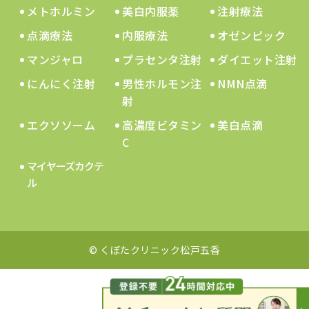
メトホルミン
美白内服薬
注射療法
点滴療法
内服療法
オゼンピック
マンジャロ
プラセンタ注射
ダイエット注射
にんにく注射
男性ホルモン注
NMN点滴
射
エクソソーム
高濃度ビタミン
美白点滴
C
マイヤーズカクテ
ル
© くぼたクリニック松戸五香