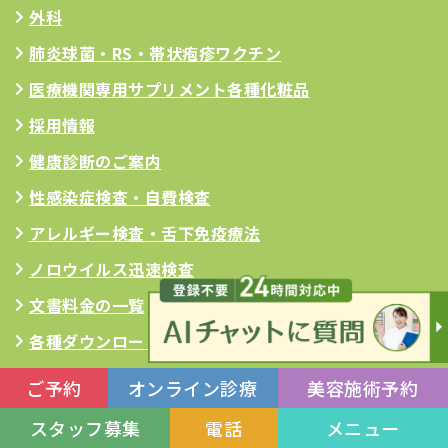
外科
肺炎球菌・RS
・帯状疱疹ワクチン
医療機関専用サプリメント
各種化粧品
採用情報
健康診断のご案内
性感染症検査・自費検査
アレルギー検査
・舌下免疫療法
ノロウイルス迅速検査
文書料金の一覧
各種ダウンロード書類
メディア・講演出演情報
ご予約
オンライン診療
美容施術予約
よくある質問
スタッフ募集
電話
メニュー