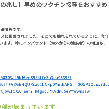
行の兆し】早めのワクチン接種をおすすめ
窪田徹矢です。
ュースに掲載されました。そこでも触れられているように、今年
います。特にインバウンド（海外からの渡航者）の増加も、
45858303a45bf6ee8954f7e3a3ea96398?
cmlkETFVZGhHQURsa01LNXp0YmtkAR5__0O5P1Ouos7du
LNj6w1OXA_aem_IMgscL7KVdnu5eVYWwnsaw
接種が始まっています