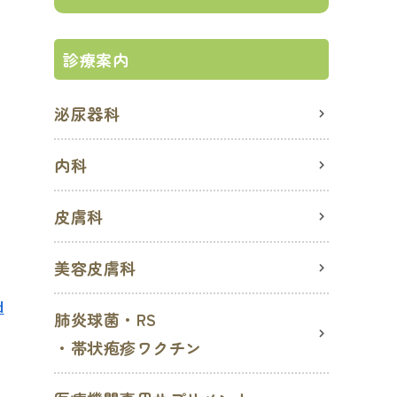
診療案内
泌尿器科
内科
皮膚科
美容皮膚科
d
肺炎球菌・RS
・帯状疱疹ワクチン