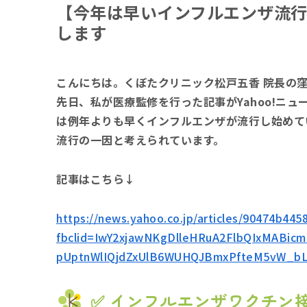
【今年は早いインフルエンザ流
します
こんにちは。くぼたクリニック松戸五香 院長の
先日、私が医療監修を行った記事がYahoo!ニ
は例年よりも早くインフルエンザが流行し始めて
流行の一因と考えられています。
記事はこちら↓
https://news.yahoo.co.jp/articles/90474b4
fbclid=IwY2xjawNKgDlleHRuA2FlbQIxMABi
pUptnWlIQjdZxUlB6WUHQJBmxPfteM5vW_b
✅ インフルエンザワクチン