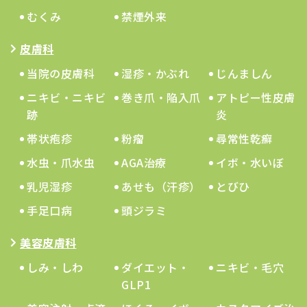
むくみ
禁煙外来
皮膚科
当院の皮膚科
湿疹・かぶれ
じんましん
ニキビ・ニキビ
巻き爪・陥入爪
アトピー性皮膚
跡
炎
帯状疱疹
粉瘤
尋常性乾癬
水虫・爪水虫
AGA治療
イボ・水いぼ
乳児湿疹
あせも（汗疹）
とびひ
手足口病
頭ジラミ
美容皮膚科
しみ・しわ
ダイエット・
ニキビ・毛穴
GLP1