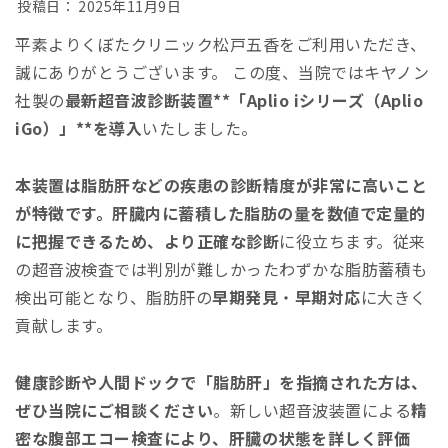
投稿日：
2025年11月9日
平素よりくぼたクリニック松戸五香をご利用いただき、
誠にありがとうございます。 この度、当院ではキヤノン
社製の
最新超音波診断装置**「Aplio iシリーズ（Aplio
iGo）」**を導入
いたしました。
本装置は脂肪肝などの疾患の診断精度が非常に高いこと
が特徴です。肝臓内に蓄積した脂肪の量を数値で定量的
に把握できるため、より正確な診断
に役立ちます。従来
の超音波検査では判別が難しかったわずかな脂肪蓄積も
検出可能となり、脂肪肝の
早期発見
・
早期対応
に大きく
貢献します。
健康診断や人間ドックで「脂肪肝」を指摘された方は、
ぜひ当院にご相談ください
。新しい超音波装置による
精
密な腹部エコー検査により、肝臓の状態を詳しく評価