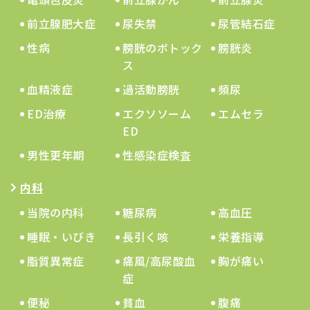
前立腺肥大症
尿失禁
尿管結石症
性病
膀胱のボトック
膀胱炎
ス
血精液症
過活動膀胱
頻尿
ED治療
エクソソーム
エムセラ
ED
男性更年期
性感染症検査
内科
当院の内科
糖尿病
高血圧
睡眠・いびき
長引く咳
栄養指導
脂質異常症
痛風/高尿酸血
胸が痛い
症
便秘
貧血
腹痛