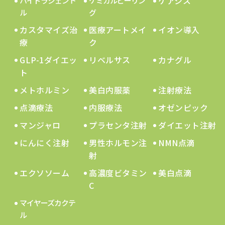
ケアシス
ハイドラジェント
ケミカルピーリン
ル
グ
カスタマイズ治
医療アートメイ
イオン導入
療
ク
GLP-1ダイエッ
リベルサス
カナグル
ト
メトホルミン
美白内服薬
注射療法
点滴療法
内服療法
オゼンピック
マンジャロ
プラセンタ注射
ダイエット注射
にんにく注射
男性ホルモン注
NMN点滴
射
エクソソーム
高濃度ビタミン
美白点滴
C
マイヤーズカクテ
ル