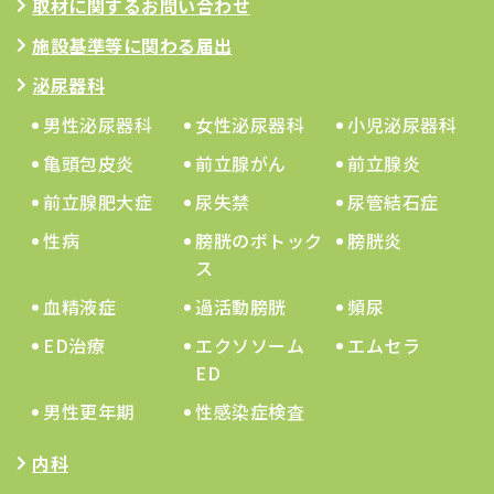
取材に関するお問い合わせ
施設基準等に関わる届出
泌尿器科
男性泌尿器科
女性泌尿器科
小児泌尿器科
亀頭包皮炎
前立腺がん
前立腺炎
前立腺肥大症
尿失禁
尿管結石症
性病
膀胱のボトック
膀胱炎
ス
血精液症
過活動膀胱
頻尿
ED治療
エクソソーム
エムセラ
ED
男性更年期
性感染症検査
内科