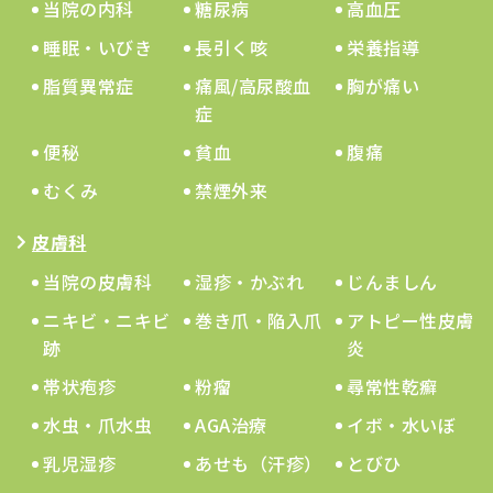
当院の内科
糖尿病
高血圧
睡眠・いびき
長引く咳
栄養指導
脂質異常症
痛風/高尿酸血
胸が痛い
症
便秘
貧血
腹痛
むくみ
禁煙外来
皮膚科
当院の皮膚科
湿疹・かぶれ
じんましん
ニキビ・ニキビ
巻き爪・陥入爪
アトピー性皮膚
跡
炎
帯状疱疹
粉瘤
尋常性乾癬
水虫・爪水虫
AGA治療
イボ・水いぼ
乳児湿疹
あせも（汗疹）
とびひ